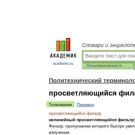
Словари и энциклоп
academic.ru
Политехнический терминологический толковый словарь
Политехнический терминоло
просветляющийся фил
Толкование
Перевод
просветляющийся
фильтр
нелинейный
просветляющийся
фильтр
Фильтр
,
пропускание
которого
быстро
увел
излучения
.