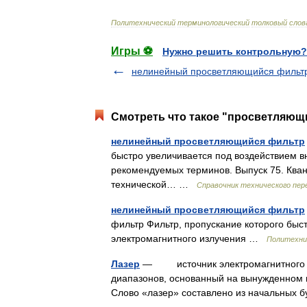
Политехнический
терминологический
толковый
слов
Игры ⚽
Нужно решить контрольную?
нелинейный просветляющийся фильт
Смотреть что такое "просветляющи
нелинейный просветляющийся фильтр
быстро увеличивается под воздействием в
рекомендуемых терминов. Выпуск 75. Кван
технической… …
Справочник технического пер
нелинейный просветляющийся фильтр
фильтр Фильтр, пропускание которого быс
электромагнитного излучения …
Политехни
Лазер
— источник электромагнитного из
диапазонов, основанный на вынужденном 
Слово «лазер» составлено из начальных 