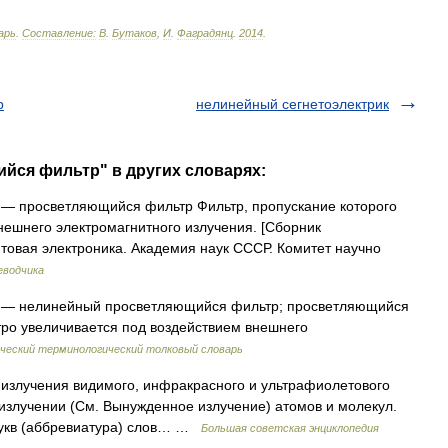
арь
.
Составление:
В
.
Бутаков
,
И
.
Фаградянц
.
2014
.
р
нелинейный сегнетоэлектрик
йся фильтр" в других словарях:
— просветляющийся фильтр Фильтр, пропускание которого
нешнего электромагнитного излучения. [Сборник
товая электроника. Академия наук СССР. Комитет научно
еводчика
— нелинейный просветляющийся фильтр; просветляющийся
тро увеличивается под воздействием внешнего
ческий терминологический толковый словарь
лучения видимого, инфракрасного и ультрафиолетового
излучении (См. Вынужденное излучение) атомов и молекул.
букв (аббревиатура) слов… …
Большая советская энциклопедия