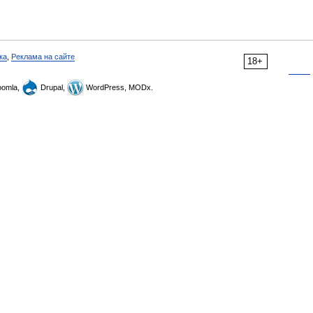
ка
,
Реклама на сайте
18+
omla,
Drupal,
WordPress, MODx.