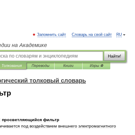
Запомнить сайт
Словарь на свой сайт
RU
едии на Академике
Найти!
Толкования
Переводы
Книги
Игры ⚽
гический толковый словарь
ьтр
;
просветляющийся
фильтр
ичивается
под
воздействием
внешнего
электромагнитного